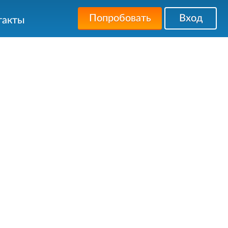
Попробовать
Вход
такты