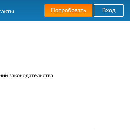
Попробовать
Вход
такты
ний законодательства