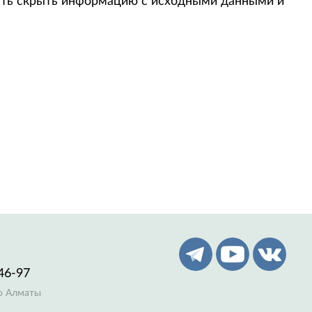
ость скрыть информацию с исходными данными и
46-97
по Алматы