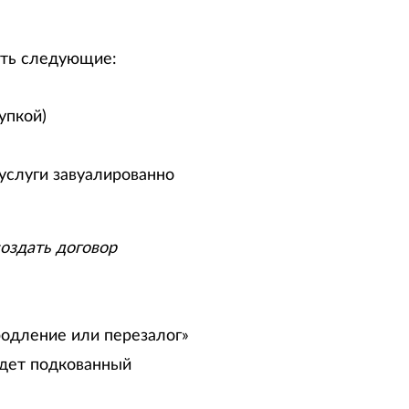
есть следующие:
упкой)
услуги завуалированно
оздать договор
продление или перезалог»
удет подкованный