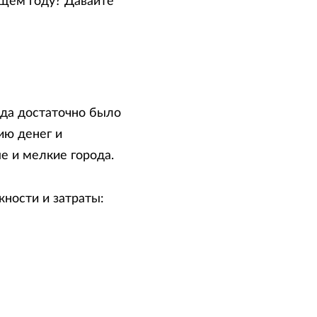
ющем году? Давайте
рда достаточно было
ию денег и
е и мелкие города.
жности и затраты: