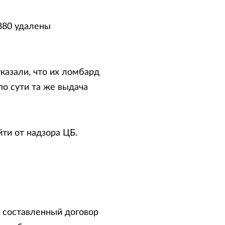
880 удалены
казали, что их ломбард
по сути та же выдача
йти от надзора ЦБ.
о составленный договор