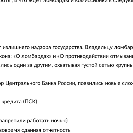
аботы, и что ждет ломбарды и комиссионки в следу
 излишнего надзора государства. Владельцу ломба
акона: «О ломбардах» и «О противодействии отмыван
сь один за другим, охватывая густой сетью крупны
ор Центрального Банка России, появились новые сло
 кредита (ПСК)
запретили работать ночью)
вовремя сданная отчетность